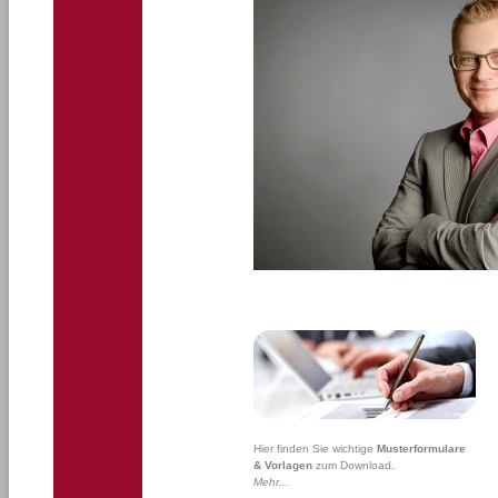
Hier finden Sie wichtige
Musterformulare
& Vorlagen
zum Download.
Mehr...