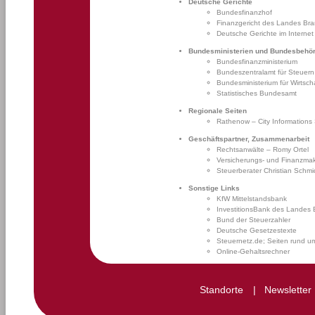
Deutsche Gerichte
Bundesfinanzhof
Finanzgericht des Landes Br
Deutsche Gerichte im Internet
Bundesministerien und Bundesbehö
Bundesfinanzministerium
Bundeszentralamt für Steuern
Bundesministerium für Wirtsch
Statistisches Bundesamt
Regionale Seiten
Rathenow – City Informations
Geschäftspartner, Zusammenarbeit
Rechtsanwälte – Romy Ortel
Versicherungs- und Finanzmakl
Steuerberater Christian Schmi
Sonstige Links
KfW Mittelstandsbank
InvestitionsBank des Landes
Bund der Steuerzahler
Deutsche Gesetzestexte
Steuernetz.de; Seiten rund u
Online-Gehaltsrechner
Standorte
|
Newsletter