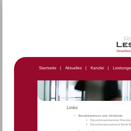
Startseite
|
Aktuelles
|
Kanzlei
|
Leistung
Links
Berufskammern und -Verbände
Steuerberaterkammer Brande
Steuerberaterverband Berlin-