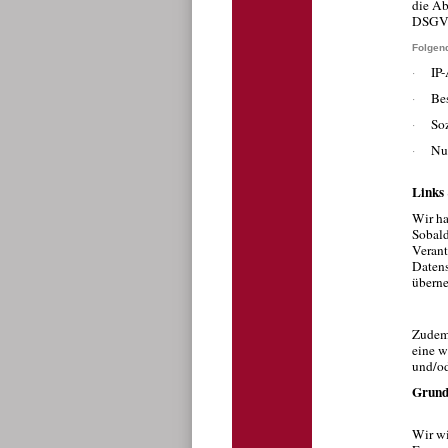
die Ab
DSGV
Folgen
IP
·
Bes
·
Soz
·
Nu
·
Links
Wir ha
Sobald
Verant
Datens
überne
Zudem
eine w
und/o
Grunds
Wir wi