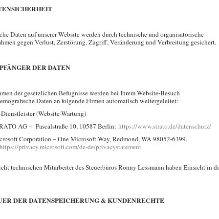
ATENSICHERHEIT
che Daten auf unserer Website werden durch technische und organisatorische
men gegen Verlust, Zerstörung, Zugriff, Veränderung und Verbreitung gesichert.
MPFÄNGER DER DATEN
men der gesetzlichen Befugnisse werden bei Ihrem Website-Besuch
emografische Daten an folgende Firmen automatisch weitergeleitet:
-Dienstleister (Website-Wartung)
RATO AG – Pascalstraße 10, 10587 Berlin:
https://www.strato.de/datenschutz/
crosoft Corporation – One Microsoft Way, Redmond, WA 98052-6399,
https://privacy.microsoft.com/de-de/privacystatement
icht technischen Mitarbeiter des Steuerbüros Ronny Lessmann haben Einsicht in d
.
AUER DER DATENSPEICHERUNG & KUNDENRECHTE