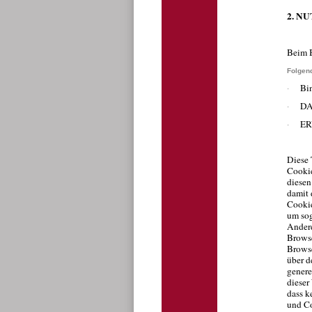
2. N
Beim B
Folgend
Bi
·
DA
·
ER
·
Diese 
Cookie
diesen
damit 
Cookie
um sog
Andere
Browse
Browse
über d
genere
dieser
dass k
und Co