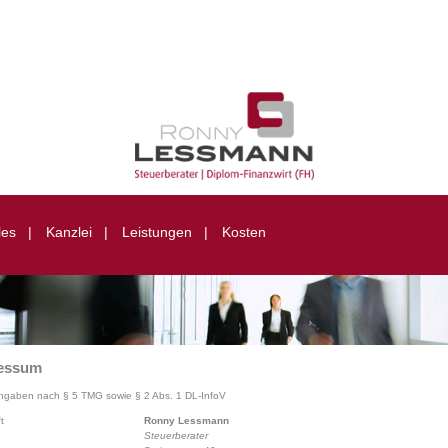
les
|
Kanzlei
|
Leistungen
|
Kosten
essum
angaben nach § 5 TMG sowie § 2 Abs. 1 DL-InfoV
t
Ronny Lessmann
Steuerberater