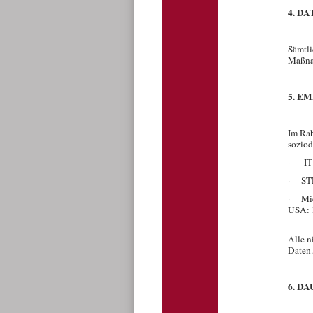
4. D
Sämtli
Maßnah
5. E
Im Rah
soziod
IT
·
ST
·
Mi
·
USA:
Alle n
Daten
6. D