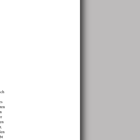
ich
es
ren
ln
er
nen
,
den
bt