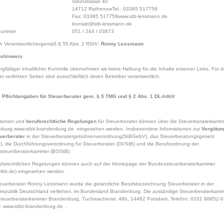
Steinstrasse 40
14712 RathenowTel.: 03385 517758
Fax: 03385 517759
www.stb-lessmann.de
kontakt@stb-lessmann.de
nummer
051 / 244 / 03873
ich Verantwortlichergemäß § 55 Abs. 2 RStV:
Ronny Lessmann
gshinweis
rgfältiger inhaltlicher Kontrolle übernehmen wir keine Haftung für die Inhalte externer Links. Für 
er verlinkten Seiten sind ausschließlich deren Betreiber verantwortlich.
 Pflichtangaben für Steuerberater gem. § 5 TMG und § 2 Abs. 1 DL-InfoV
ationen und
berufsrechtliche Regelungen
für Steuerberater können über die Steuerberaterkamm
nburg
www.stbk-brandenburg.de
eingesehen werden. Insbesondere Informationen zur
Vergütun
uerberater
in der Steuerberatergebührenverordnung(StBGebV), das Steuerberatungsgesetz
), die Durchführungsverordnung für Steuerberater (DVStB) und die Berufsordnung der
steuerberaterkammer (BOStB).
ufsrechtlichen Regelungen können auch auf der Homepage der Bundessteuerberaterkammer
tbk.de
) eingesehen werden.
uerberater Ronny Lessmann wurde die gesetzliche Berufsbezeichnung Steuerberater in der
epublik Deutschland verliehen, im Bundesland Brandenburg. Die zuständige Steuerberaterkam
 Steuerberaterkammer Brandenburg, Tuchmacherstr. 48b, 14482 Potsdam, Telefon: 0331 88852-
t:
www.stbk-brandenburg.de
.