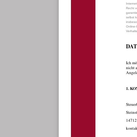
Interne
Recht ve
garanti
selbst 
insbeso
Online-
Verhalt
DA
Ich mö
nicht 
Angele
1. K
Steuer
Steinst
14712
kontak