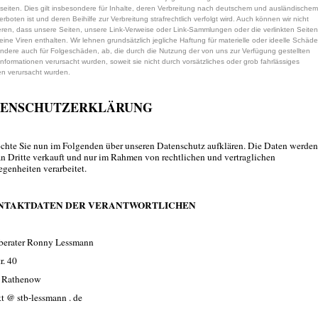
tseiten. Dies gilt insbesondere für Inhalte, deren Verbreitung nach deutschem und ausländischem
rboten ist und deren Beihilfe zur Verbreitung strafrechtlich verfolgt wird. Auch können wir nicht
eren, dass unsere Seiten, unsere Link-Verweise oder Link-Sammlungen oder die verlinkten Seiten
keine Viren enthalten. Wir lehnen grundsätzlich jegliche Haftung für materielle oder ideelle Schäde
ndere auch für Folgeschäden, ab, die durch die Nutzung der von uns zur Verfügung gestellten
Informationen verursacht wurden, soweit sie nicht durch vorsätzliches oder grob fahrlässiges
en verursacht wurden.
TENSCHUTZERKLÄRUNG
chte Sie nun im Folgenden über unseren Datenschutz aufklären. Die Daten werden
an Dritte verkauft und nur im Rahmen von rechtlichen und vertraglichen
genheiten verarbeitet.
ONTAKTDATEN DER VERANTWORTLICHEN
berater Ronny Lessmann
r. 40
 Rathenow
t @ stb-lessmann . de