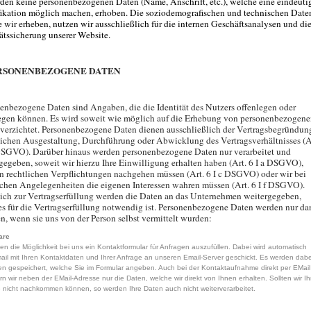
den keine personenbezogenen Daten (Name, Anschrift, etc.), welche eine eindeuti
fikation möglich machen, erhoben. Die soziodemografischen und technischen Date
 wir erheben, nutzen wir ausschließlich für die internen Geschäftsanalysen und di
ätssicherung unserer Website.
ERSONENBEZOGENE DATEN
enbezogene Daten sind Angaben, die die Identität des Nutzers offenlegen oder
egen können. Es wird soweit wie möglich auf die Erhebung von personenbezogen
verzichtet. Personenbezogene Daten dienen ausschließlich der Vertragsbegründun
lichen Ausgestaltung, Durchführung oder Abwicklung des Vertragsverhältnisses (A
DSGVO). Darüber hinaus werden personenbezogene Daten nur verarbeitet und
gegeben, soweit wir hierzu Ihre Einwilligung erhalten haben (Art. 6 I a DSGVO),
n rechtlichen Verpflichtungen nachgehen müssen (Art. 6 I c DSGVO) oder wir bei
ichen Angelegenheiten die eigenen Interessen wahren müssen (Art. 6 I f DSGVO).
ich zur Vertragserfüllung werden die Daten an das Unternehmen weitergegeben,
s für die Vertragserfüllung notwendig ist. Personenbezogene Daten werden nur da
n, wenn sie uns von der Person selbst vermittelt wurden:
are
en die Möglichkeit bei uns ein Kontaktformular für Anfragen auszufüllen. Dabei wird automatisch
ail mit Ihren Kontaktdaten und Ihrer Anfrage an unseren Email-Server geschickt. Es werden dabe
en gespeichert, welche Sie im Formular angeben. Auch bei der Kontaktaufnahme direkt per EMail
rn wir neben der EMail-Adresse nur die Daten, welche wir direkt von Ihnen erhalten. Sollten wir Ih
 nicht nachkommen können, so werden Ihre Daten auch nicht weiterverarbeitet.