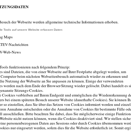
UTZUNGSDATEN
esuch der Webseite werden allgemeine technische Informationen erhoben.
e Tools auf unsere Website erfassen Daten:
ng Maps
TEV-Nachrichten
V-Web-News
Tools funktionieren nach folgendem Prinzip:
s sind Dateien, die von einer Webseite auf Ihrer Festplatte abgelegt werden, um
 Computer beim nächsten Webseitenbesuch automatisch wieder zu erkennen und
die Nutzung der Webseite an Sie anpassen zu können. Einige der verwendeten
s werden nach dem Ende der Browser-Sitzung wieder gelöscht. Dabei handelt es s
enannte Sitzungs-Cookies.
 Cookies verbleiben auf Ihrem Endgerät und ermöglichen die Wiedererkennung d
rs bei einem späteren Besuch unserer Website (dauerhafte Cookies). Sie können Ih
r so einstellen, dass Sie über das Setzen von Cookies informiert werden und einze
eren Annahme entscheiden oder die Annahme von Cookies für bestimmte Fälle od
ll ausschließen. Bitte beachten Sie dabei, dass Sie möglicherweise einige Funktio
 Website nicht nutzen können, wenn die Cookies deaktiviert sind. Wir stellen sicher
eine personenbezogenen Daten aus Sessions oder durch Cookies übernommen wer
okies nur eingesetzt werden, sofern dies für die Website erforderlich ist. Somit ergi