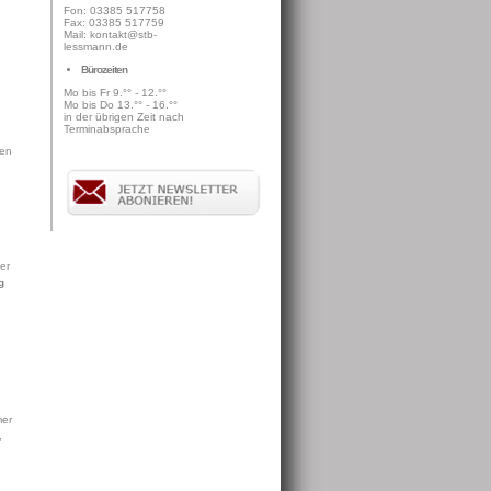
Fon: 03385 517758
Fax: 03385 517759
Mail: kontakt@stb-
lessmann.de
Bürozeiten
Mo bis Fr 9.°° - 12.°°
Mo bis Do 13.°° - 16.°°
in der übrigen Zeit nach
Terminabsprache
den
er
g
mer
0,