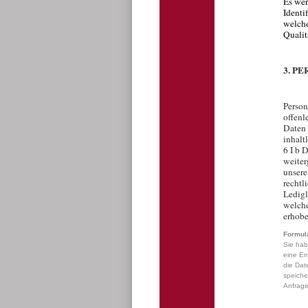
Es wer
Identi
welche
Qualit
3. P
Person
offenl
Daten 
inhalt
6 I b 
weiter
unsere
rechtl
Ledigl
welche
erhobe
Formul
Sie hab
eine Em
die Dat
speiche
Anfrage