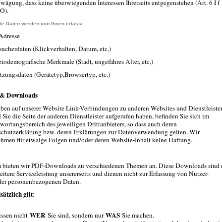
wägung, dass keine überwiegenden Interessen Ihrerseits entgegenstehen (Art. 6 I f
O).
de Daten werden von Ihnen erfasst
:
-Adresse
ucherdaten (Klickverhalten, Datum, etc.)
iodemografische Merkmale (Stadt, ungefähres Alter, etc.)
tzungsdaten (Gerätetyp,Browsertyp, etc.)
 & Downloads
ben auf unserer Website Link-Verbindungen zu anderen Websites und Dienstleister
 Sie die Seite der anderen Dienstleister aufgerufen haben, befinden Sie sich im
wortungsbereich des jeweiligen Drittanbieters, so dass auch deren
chutzerklärung bzw. deren Erklärungen zur Datenverwendung gelten. Wir
hmen für etwaige Folgen und/oder deren Website-Inhalt keine Haftung.
 bieten wir PDF-Downloads zu verschiedenen Themen an. Diese Downloads sind 
eitere Serviceleistung unsererseits und dienen nicht zur Erfassung von Nutzer-
der personenbezogenen Daten.
ätzlich gilt:
WER
WAS
ssen nicht
Sie sind, sondern nur
Sie machen.