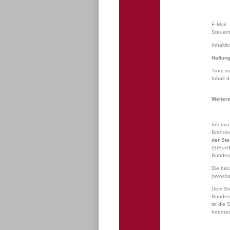
E-Mail
Steuer
Inhaltl
Haftun
Trotz so
Inhalt d
Weitere
Inform
Brande
der Ste
(StBerG
Bundes
Die ber
(
www.bs
Dem Ste
Bundesr
ist die
Interne