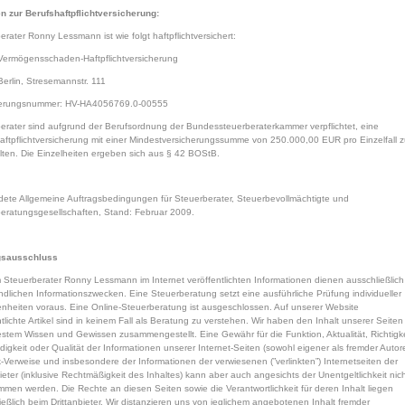
 zur Berufshaftpflichtversicherung:
erater Ronny Lessmann ist wie folgt haftpflichtversichert:
ermögensschaden-Haftpflichtversicherung
erlin, Stresemannstr. 111
herungsnummer: HV-HA4056769.0-00555
erater sind aufgrund der Berufsordnung der Bundessteuerberaterkammer verpflichtet, eine
aftpflichtversicherung mit einer Mindestversicherungssumme von 250.000,00 EUR pro Einzelfall 
lten. Die Einzelheiten ergeben sich aus § 42 BOStB.
ete Allgemeine Auftragsbedingungen für Steuerberater, Steuerbevollmächtigte und
eratungsgesellschaften, Stand: Februar 2009.
gsausschluss
 Steuerberater Ronny Lessmann im Internet veröffentlichten Informationen dienen ausschließlich
ndlichen Informationszwecken. Eine Steuerberatung setzt eine ausführliche Prüfung individueller
heiten voraus. Eine Online-Steuerberatung ist ausgeschlossen. Auf unserer Website
ntlichte Artikel sind in keinem Fall als Beratung zu verstehen. Wir haben den Inhalt unserer Seiten
stem Wissen und Gewissen zusammengestellt. Eine Gewähr für die Funktion, Aktualität, Richtigke
ndigkeit oder Qualität der Informationen unserer Internet-Seiten (sowohl eigener als fremder Autor
k-Verweise und insbesondere der Informationen der verwiesenen (”verlinkten”) Internetseiten der
bieter (inklusive Rechtmäßigkeit des Inhaltes) kann aber auch angesichts der Unentgeltlichkeit nic
men werden. Die Rechte an diesen Seiten sowie die Verantwortlichkeit für deren Inhalt liegen
ießlich beim Drittanbieter. Wir distanzieren uns von jeglichem angebotenen Inhalt fremder