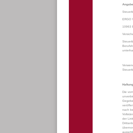
Angaben
Steuerb
ERGO V
10963 B
Versic
Steuerb
Berufsh
unterha
Verwend
Steuerb
Haftun
Die vom
unverbi
Gegeben
veröffe
nach be
Vollstä
der Lin
Drittan
übernom
ausschl