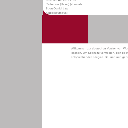
Rathenow (Havel) (ehemals
Sport-Daniel bzw.
Kinderkaufhaus)
Willkommen zur deutschen Version von WordP
löschen. Um Spam zu vermeiden, geh doch g
entsprechenden Plugins. So, und nun genug