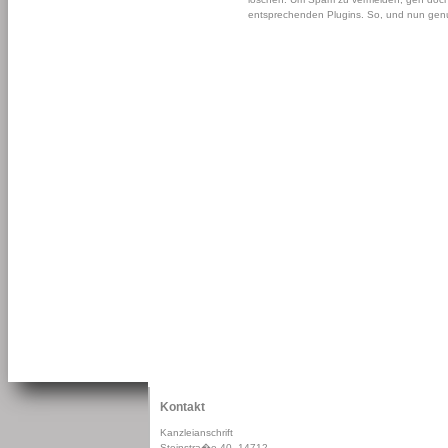
entsprechenden Plugins. So, und nun genug
Kontakt
Kanzleianschrift
Steinstra�e 40, 14712