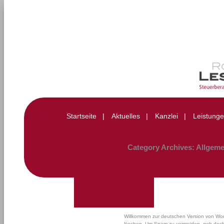
Startseite
|
Aktuelles
|
Kanzlei
|
Leistung
Category Archives:
Allgeme
Willkommen zur deutschen Version von WordP
löschen. Um Spam zu vermeiden, geh doch g