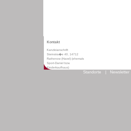
Kontakt
Kanzleianschrift
Steinstra�e 40, 14712
Rathenow (Havel) (ehemals
Sport-Daniel bzw.
Kinderkaufhaus)
Standorte
|
Newsletter